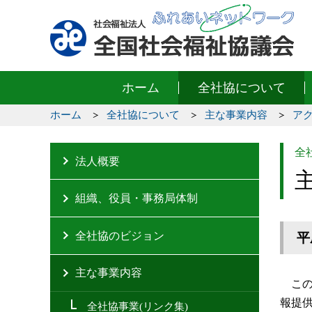
ホーム
全社協について
ホーム
全社協について
主な事業内容
ア
全
法人概要
組織、役員・事務局体制
全社協のビジョン
平
主な事業内容
この
報提
全社協事業(リンク集)