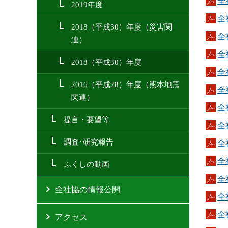
全
2019年度
全
2018（平成30）年度（災害関
全
連）
全社
2018（平成30）年度
全社
2016（平成28）年度（熊本地震
全社
関連）
全社
提言・要望等
全社
調査･研究報告
全社
全社
ふくしの動画
全社
全社協の情報公開
全社
全社
アクセス