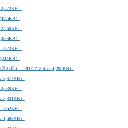
2,272KB）
,045KB）
2,560KB）
,933KB）
1,923KB）
,311KB）
2月27日）（PDFファイル 1,290KB）
 2,377KB）
2,239KB）
 2,391KB）
1,862KB）
 1,682KB）