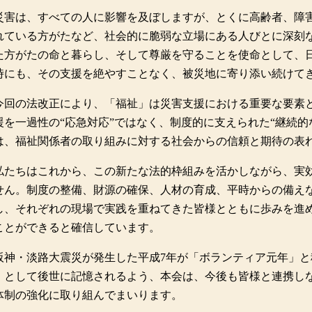
災害は、すべての人に影響を及ぼしますが、とくに高齢者、障
れている方がたなど、社会的に脆弱な立場にある人びとに深刻
た方がたの命と暮らし、そして尊厳を守ることを使命として、
時にも、その支援を絶やすことなく、被災地に寄り添い続けて
今回の法改正により、「福祉」は災害支援における重要な要素
援を一過性の“応急対応”ではなく、制度的に支えられた“継続
は、福祉関係者の取り組みに対する社会からの信頼と期待の表
私たちはこれから、この新たな法的枠組みを活かしながら、実
せん。制度の整備、財源の確保、人材の育成、平時からの備え
し、それぞれの現場で実践を重ねてきた皆様とともに歩みを進
ことができると確信しています。
阪神・淡路大震災が発生した平成7年が「ボランティア元年」と
」として後世に記憶されるよう、本会は、今後も皆様と連携し
体制の強化に取り組んでまいります。