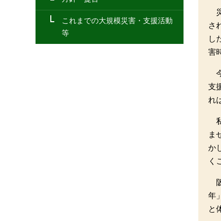
これまでの大規模災害・支援活動
さ
等
し
害
支
れ
ま
か
く
年
と