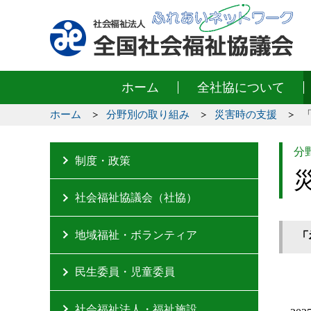
ホーム
全社協について
ホーム
分野別の取り組み
災害時の支援
分
制度・政策
社会福祉協議会（社協）
地域福祉・ボランティア
「
民生委員・児童委員
社会福祉法人・福祉施設