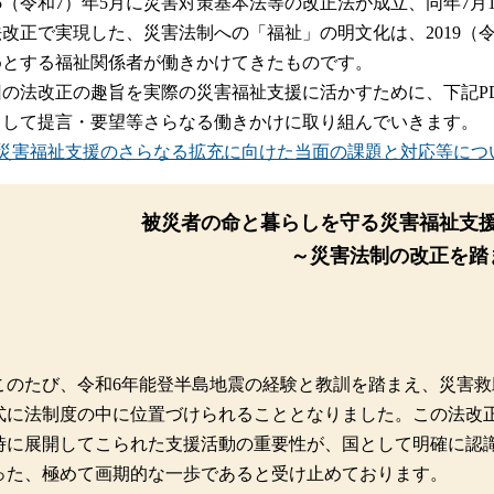
25（令和7）年5月に災害対策基本法等の改正法が成立、同年7
法改正で実現した、災害法制への「福祉」の明文化は、2019（
めとする福祉関係者が働きかけてきたものです。
回の法改正の趣旨を実際の災害福祉支援に活かすために、下記P
力して提言・要望等さらなる働きかけに取り組んでいきます。
災害福祉支援のさらなる拡充に向けた当面の課題と対応等について (P
被災者の命と暮らしを守る災害福祉支
～災害法制の改正を踏
このたび、令和6年能登半島地震の経験と教訓を踏まえ、災害
式に法制度の中に位置づけられることとなりました。この法改
時に展開してこられた支援活動の重要性が、国として明確に認
った、極めて画期的な一歩であると受け止めております。