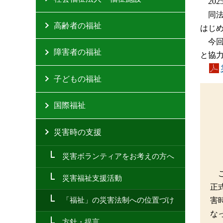
20
同
高齢者の福祉
はじ
今
障害者の福祉
と協
子どもの福祉
国際福祉
災害時の支援
災害ボランティアをお考えの方へ
災害福祉支援活動
正
「福祉」の災害法制への位置づけ
害
な
方針・提言