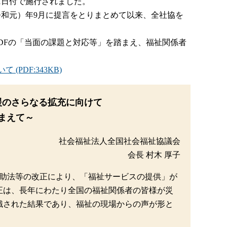
月1日付で施行されました。
令和元）年9月に提言をとりまとめて以来、全社協を
DFの「当面の課題と対応等」を踏まえ、福祉関係者
DF:343KB)
援のさらなる拡充に向けて
まえて～
社会福祉法人全国社会福祉協議会
会長 村木 厚子
救助法等の改正により、「福祉サービスの提供」が
正は、長年にわたり全国の福祉関係者の皆様が災
識された結果であり、福祉の現場からの声が形と