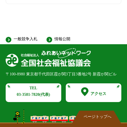
一般競争入札
情報公開
〒100-8980
東京都千代田区霞が関3丁目3番地2号 新霞が関ビル
TEL
アクセス
03-3581-7820
(代表)
ページトップへ