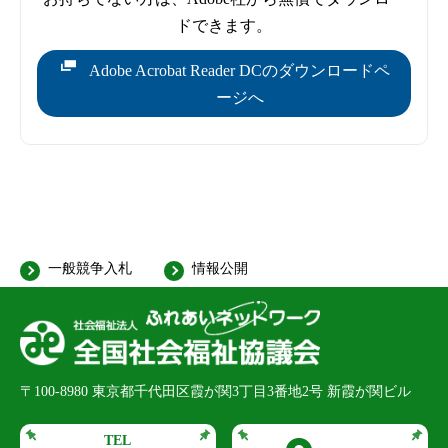
ドできます。
Adobe Acrobat Reader DCのダウンロードペ
ージへ
一般競争入札
情報公開
〒100-8980
東京都千代田区霞が関3丁目3番地2号 新霞が関ビル
TEL